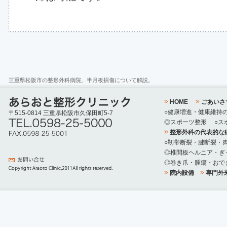
三重県松阪市の整形外科病院。半月板損傷について解説。
HOME
ごあいさ
○健康増進・健康維持
〒515-0814 三重県松阪市久保田町5-7
◎スポーツ整形
○ス
整形外科の代表的な
○靭帯断裂・腱断裂・
◎椎間板ヘルニア・ぎ
◎巻き爪・腫瘍・おで
院内設備
専門外