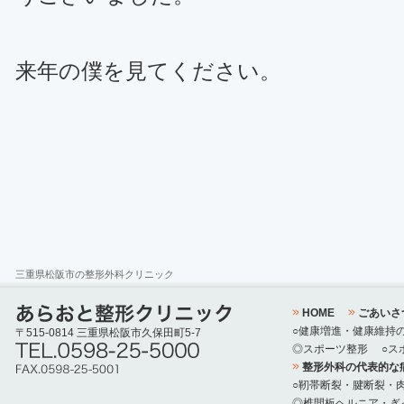
来年の僕を見てください。
三重県松阪市の整形外科クリニック
HOME
ごあいさ
○健康増進・健康維持
〒515-0814 三重県松阪市久保田町5-7
◎スポーツ整形
○ス
整形外科の代表的な
○靭帯断裂・腱断裂・
◎椎間板ヘルニア・ぎ